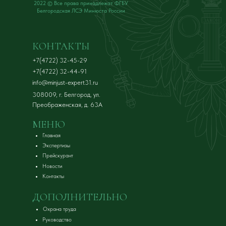
2022 © Все права принадлежат ФГБУ
Белгородская ЛСЭ Минюста России
Нажимая кнопку ОТПРАВИТЬ Вы соглашаетесь с
Политикой обработки персональных данных
.
Прим
Сотрудники ФГБУ Белгород
КОНТАКТЫ
+7(4722) 32-45-29
+7(4722) 32-44-91
info@minjust-expert31.ru
308009, г. Белгород, ул.
Преображенская, д. 63А
МЕНЮ
Главная
Экспертизы
Прейскурант
Новости
Контакты
ДОПОЛНИТЕЛЬНО
Охрана труда
Руководство